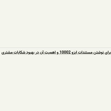
ندات ایزو 10002 و اهمیت آن در بهبود شکایات مشتری