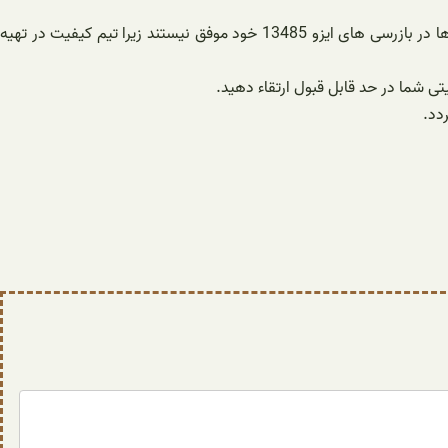
حسابرسی ایزو 13485 می تواند حتی مجرب ترین مدیران کیفیت دستگاه های پزشکی را مورد ارزیابی قرار دهد. در بیشتر مواقع بسیاری از سازمان ها در بازرسی های ایزو 13485 خود موفق نیستند زیرا تیم کیفیت در تهیه
 شما در حد قابل قبول ارتقاء دهید.
دد.