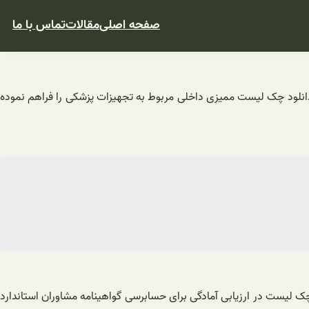
صفحه اصلی
مقالات
تماس با ما
نید اهداف شرکت را با توجه به ممیزی داخلی بروزرسانی کنید. سایت 2iso امکان دانلود چک لیست ممیزی داخلی مربوط به تجهیزات پزشکی را فراهم نموده
ین همخوانی سیستم مدیریت کیفی سازمان ها با استاندار 13485 استفاده می شود. این چک لیست در ارزیابی آمادگی برای حسابرسی گواهینامه مشاوران استاندارد