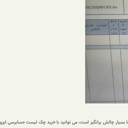
 بسیار چالش برانگیز است، می توانید با خرید چک لیست حسابرسی ایزو